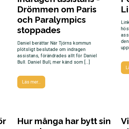
Drömmen om Paris
L
och Paralympics
Lin
stoppades
hös
ass
den
Daniel berättar När Tjörns kommun
upp
plötsligt beslutade om indragen
assistans, förändrades allt för Daniel
Bull. Daniel Bull, mer känd som […]
L
Läs mer...
ör
Hur många har bytt sin
V