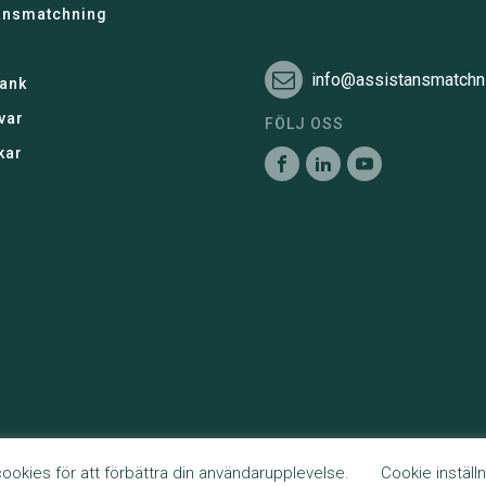
ansmatchning
info@assistansmatchn
ank
var
FÖLJ OSS
kar
okies för att förbättra din användarupplevelse.
Cookie inställn
5046