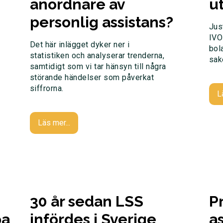
anordnare av
u
personlig assistans?
Jus
IVO
Det här inlägget dyker ner i
bol
statistiken och analyserar trenderna,
sak
samtidigt som vi tar hänsyn till några
störande händelser som påverkat
siffrorna.
L
Läs mer...
30 år sedan LSS
P
pa
infördes i Sverige
a