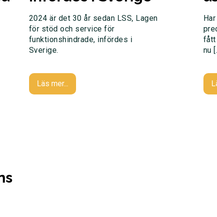
2024 är det 30 år sedan LSS, Lagen
Har
för stöd och service för
pre
funktionshindrade, infördes i
fåt
Sverige.
nu [
Läs mer...
L
ns