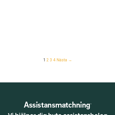
1
2
3
4
Nästa →