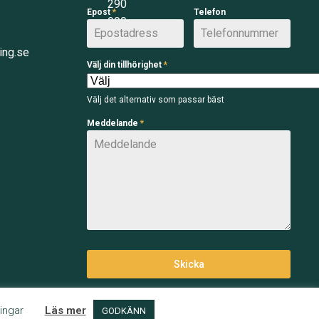
290
Epost
*
Telefon
900
ing.se
Välj din tillhörighet
*
Välj det alternativ som passar bäst
Meddelande
*
Skicka
ingar
Läs mer
GODKÄNN
Integritetspolicy