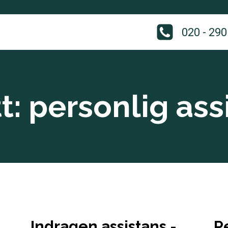
020 - 290
tt:
personlig ass
Indragen assistans -
Pe