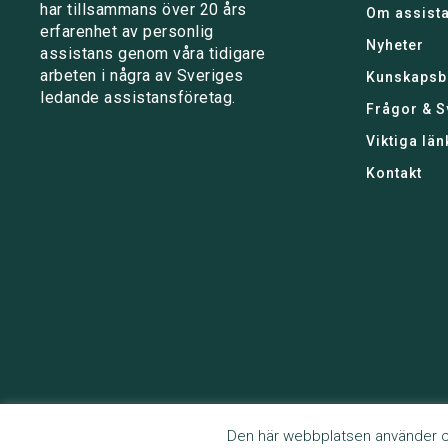
har tillsammans över 20 års
Om assist
erfarenhet av personlig
Nyheter
assistans genom våra tidigare
arbeten i några av Sveriges
Kunskapsb
ledande assistansföretag.
Frågor & S
Viktiga län
Kontakt
Den här webbplatsen använder co
Copyright © 2024
Assistansmatchning
. DGA i Örebro AB, Org nr 559174-