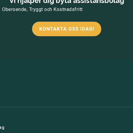
Vi hjälper dig byta assistansbolag
Oberoende, Tryggt och Kostnadsfritt
KONTAKTA OSS IDAG!
ag