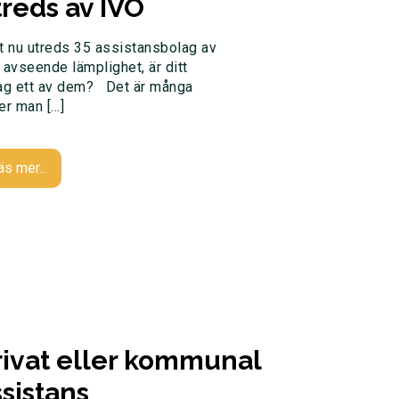
treds av IVO
t nu utreds 35 assistansbolag av
 avseende lämplighet, är ditt
ag ett av dem? Det är många
er man […]
äs mer...
rivat eller kommunal
ssistans