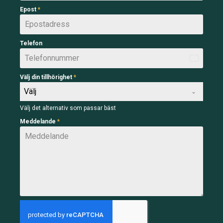
Epost
*
Telefon
Sweden
+46
Välj din tillhörighet
*
Välj
Välj det alternativ som passar bäst
Meddelande
*